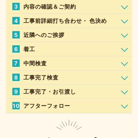
3
内容の確認＆ご契約
4
工事前詳細打ち合わせ・ 色決め
5
近隣へのご挨拶
6
着工
7
中間検査
8
工事完了検査
9
工事完了・お引渡し
10
アフターフォロー