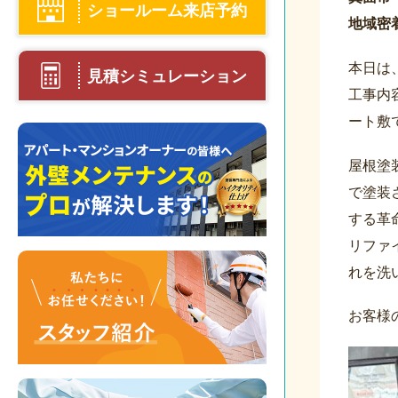
ショールーム来店予約
地域密
本日は
見積シミュレーション
工事内
ート敷
屋根塗
で塗装
する革
リファ
れを洗
お客様