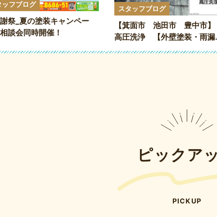
タッフブログ
スタッフブログ
謝祭_夏の塗装キャンペー
【箕面市 池田市 豊中市
相談会同時開催！
高圧洗浄 【外壁塗装・雨漏
り・防水工事専門店】
ピックア
PICKUP