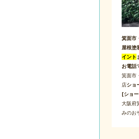
箕面市
屋根塗
イント
お電話
箕面市
店
ショ
[ショ
大阪府箕
みのお