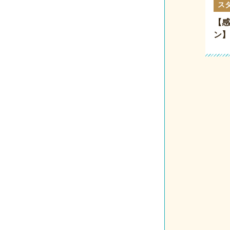
ス
【感
ン】