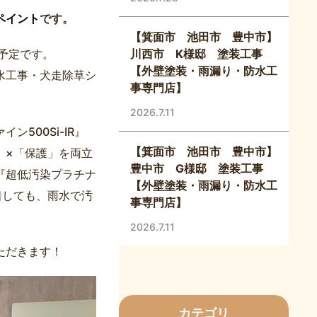
ペイント
です。
【箕面市 池田市 豊中市】
予定です。
川西市 K様邸 塗装工事
【外壁塗装・雨漏り・防水工
水工事・犬走除草シ
事専門店】
2026.7.11
500Si-IR』
【箕面市 池田市 豊中市】
」×「保護」を両立
豊中市 G様邸 塗装工事
『超低汚染プラチナ
【外壁塗装・雨漏り・防水工
付着しても、雨水で汚
事専門店】
2026.7.11
ただきます！
カテゴリ