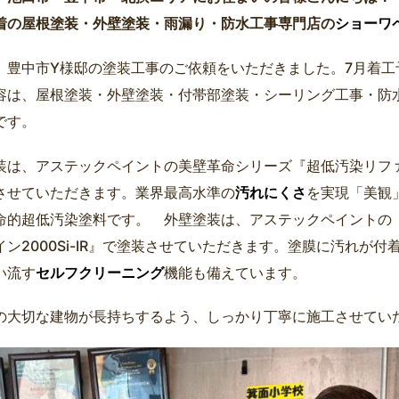
着の屋根塗装・外壁塗装・雨漏り・防水工事専門店の
ショーワ
、豊中市Y様邸の塗装工事のご依頼をいただきました。7月着工
容は、屋根塗装・外壁塗装・付帯部塗装・シーリング工事・防
です。
装は、アステックペイントの美壁革命シリーズ『超低汚染リファイン
させていただきます。業界最高水準の
汚れにくさ
を実現「美観
命的超低汚染塗料です。 外壁塗装は、アステックペイントの
イン2000Si-IR』で塗装させていただきます。塗膜に汚れが
い流す
セルフクリーニング
機能も備えています。
の大切な建物が長持ちするよう、しっかり丁寧に施工させてい