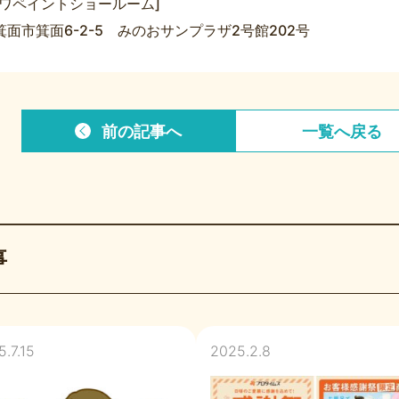
ーワペイントショールーム]
面市箕面6-2-5 みのおサンプラザ2号館202号
前の記事
へ
一覧へ
戻る
事
.7.15
2025.2.8