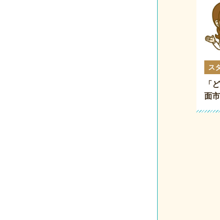
ス
「ど
面市
社の