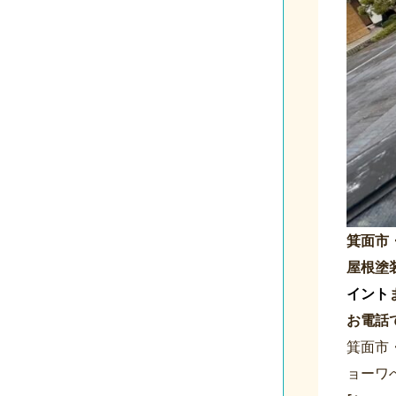
箕面市
屋根塗
イント
お電話
箕面市
ョーワ