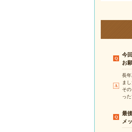
今
お
長年
まし
その
った
最
メ