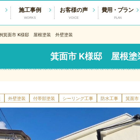
施工事例
お客様の声
費用・プラン
WORKS
VOICE
PLAN
例
箕面市 K様邸 屋根塗装 外壁塗装
箕面市 K様邸 屋根
装
外壁塗装
付帯部塗装
シーリング工事
防水工事
箕面市