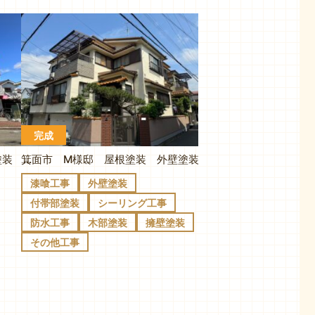
完成
箕面市 M様邸 屋根塗装 外壁塗装
尼崎市 ハイツ改修工事 屋根塗装 外壁塗装
漆喰工事
外壁塗装
付帯部塗装
シーリング工事
防水工事
木部塗装
擁壁塗装
その他工事