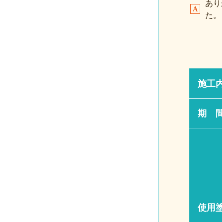
あり
た。
施工
期 
使用