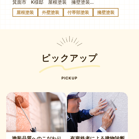
箕面市 K様邸 屋根塗装 擁壁塗装 板金門扉塗装
屋根塗装
外壁塗装
付帯部塗装
擁壁塗装
ピックアップ
PICKUP
塗装品質へのこだわり
有資格者による建物診断