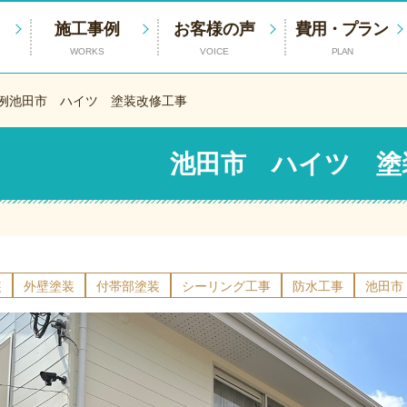
施工事例
お客様の声
費用・プラン
WORKS
VOICE
PLAN
例
池田市 ハイツ 塗装改修工事
池田市 ハイツ 塗
装
外壁塗装
付帯部塗装
シーリング工事
防水工事
池田市