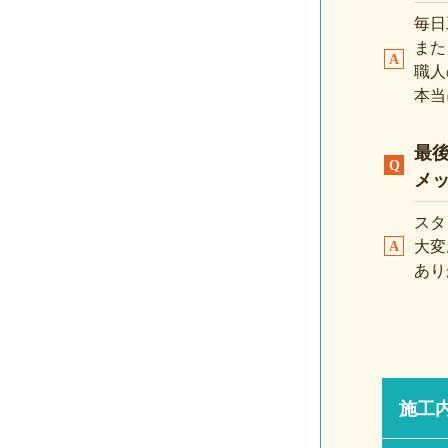
毎日
また
職人
本当
最
メ
スタ
大変
あり
施工