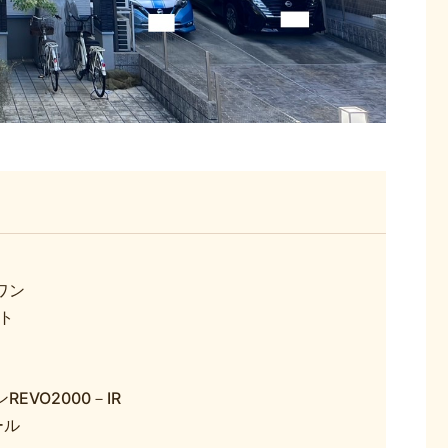
ワン
ト
REVO2000－IR
ール