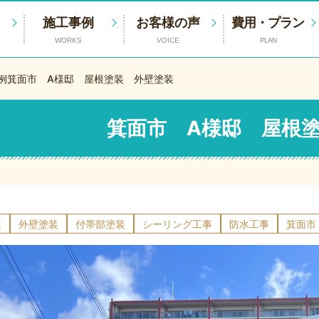
施工事例
お客様の声
費用・プラン
WORKS
VOICE
PLAN
例
箕面市 A様邸 屋根塗装 外壁塗装
箕面市 A様邸 屋根
装
外壁塗装
付帯部塗装
シーリング工事
防水工事
箕面市